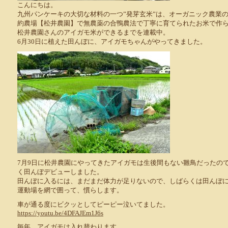
こんにちは。
九州パンケーキの大切な材料の一つ”発芽玄米”は、オーガニック農業
約農場【松井農園】で無農薬の合鴨農法で丁寧に育てられたお米で作
松井農園さんのアイガモ米ができるまでを連載中。
6月30日に植えた田んぼに、アイガモちゃんがやってきました。
7月9日に松井農園にやってきたアイガモは生後間もない雛鳥だったの
く田んぼデビューしました。
田んぼに入るには、まだまだ体力が足りないので、しばらくは田んぼ
運動場を網で囲って、慣らします。
車が通る度にビクッとしてピーピー泣いてました。
https://youtu.be/4DFAJEm1J6s
毎年、アイガモは入れ替わります。