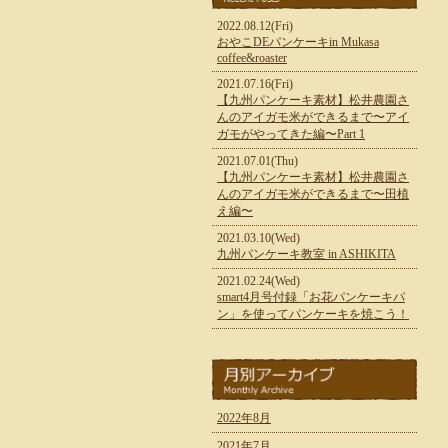
2022.08.12(Fri)
おやこDEパンケーキin Mukasa
coffee&roaster
2021.07.16(Fri)
【九州パンケーキ素材】松井農園さ
んのアイガモ米ができるまで〜アイ
ガモがやってきた編〜Part 1
2021.07.01(Thu)
【九州パンケーキ素材】松井農園さ
んのアイガモ米ができるまで〜田植
え編〜
2021.03.10(Wed)
九州パンケーキ教室 in ASHIKITA
2021.02.24(Wed)
smart4月号付録「お花パンケーキパ
ン」を使ってパンケーキを焼こう！
2022年8月
2021年7月