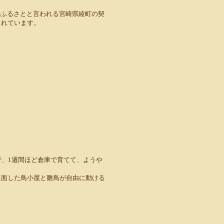
のふるさとと言われる宮崎県綾町の契
られています。
で、1週間ほど倉庫で育てて、ようや
に面した鳥小屋と雛鳥が自由に動ける