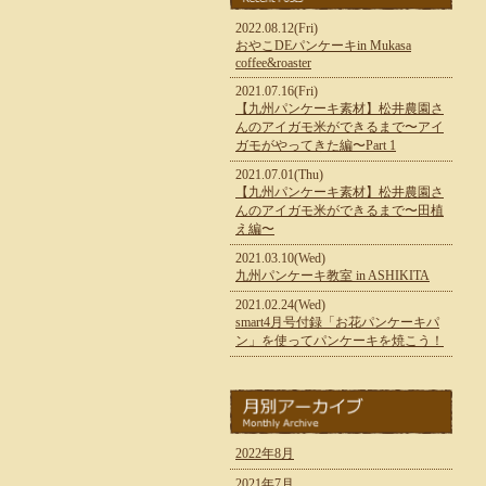
2022.08.12(Fri)
おやこDEパンケーキin Mukasa
coffee&roaster
2021.07.16(Fri)
【九州パンケーキ素材】松井農園さ
んのアイガモ米ができるまで〜アイ
ガモがやってきた編〜Part 1
2021.07.01(Thu)
【九州パンケーキ素材】松井農園さ
んのアイガモ米ができるまで〜田植
え編〜
2021.03.10(Wed)
九州パンケーキ教室 in ASHIKITA
2021.02.24(Wed)
smart4月号付録「お花パンケーキパ
ン」を使ってパンケーキを焼こう！
2022年8月
2021年7月