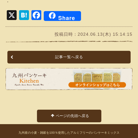
・
X
Hatena
Facebook
Share
投稿日時：2024.06.13(木) 15:14:15
記事一覧へ戻る
ページの先頭へ戻る
九州産の小麦・雑穀を100％使用した
アルミフリーのパンケーキミックス