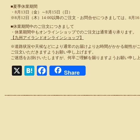
■夏季休業期間
・8月13日（金）～8月15日（日）
※8月12日（木）14:00以降のご注文・お問合せにつきましては、8月1
■休業期間中のご注文につきまして
・休業期間中もオンラインショップでのご注文は通常通り承ります。
【九州アイランドオンラインショップ】
※道路状況や天候などにより通常のお届けよりお時間がかかる能性が
ご注文いただきますようお願い申し上げます。
ご迷惑をお掛けいたしますが、何卒ご理解を賜りますようお願い申し
X
Hatena
Facebook
Share